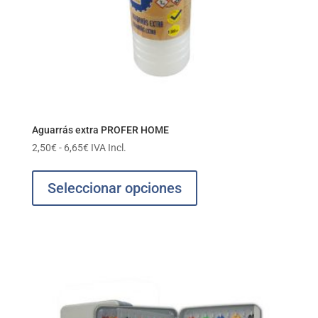
Aguarrás extra PROFER HOME
Rango
2,50
€
-
6,65
€
IVA Incl.
de
Este
precios:
producto
Seleccionar opciones
desde
tiene
2,50€
múltiples
hasta
variantes.
6,65€
Las
opciones
se
pueden
elegir