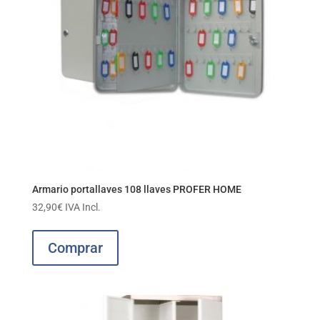
en
la
página
de
producto
Armario portallaves 108 llaves PROFER HOME
32,90
€
IVA Incl.
Comprar