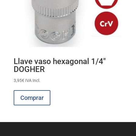
Llave vaso hexagonal 1/4″
DOGHER
3,95
€
IVA Incl.
Este
producto
Comprar
tiene
múltiples
variantes.
Las
opciones
se