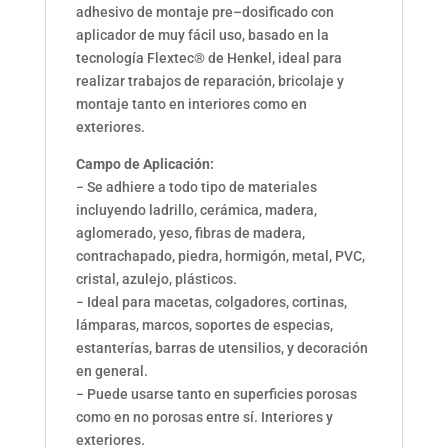
adhesivo de montaje pre
–
dosificado con
aplicador de
muy fácil uso, basado en la
tecnología Flextec
®
de Henkel, ideal para
realizar trabajos de
reparación, bricolaje y
montaje tanto en interior
es
como en
exterior
es
.
Campo de Aplicación
:
−
Se adhiere a todo tipo de materiales
incluyendo ladrillo, cerámica, madera,
aglomerado,
yeso, fibras de madera,
contrachapado, piedra, hormigón, metal, PVC,
cristal, azulejo,
plásticos
.
−
Ideal
para
macetas,
colgadores,
cortinas,
lámparas,
marcos,
soportes
de
especias,
estanterías, barras de ut
ensilios, y decoración
en general.
−
Puede usarse tanto en superficies porosas
como en no porosas entre sí. Interiores y
exteriores.