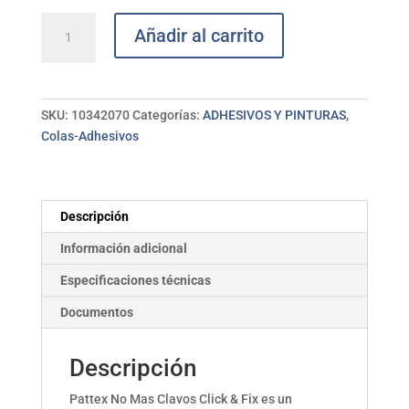
Adhesivo
Añadir al carrito
montaje
clik
fix
PATTEX
SKU:
10342070
Categorías:
ADHESIVOS Y PINTURAS
,
cantidad
Colas-Adhesivos
Descripción
Información adicional
Especificaciones técnicas
Documentos
Descripción
Pattex No Mas Clavos Click & Fix es un