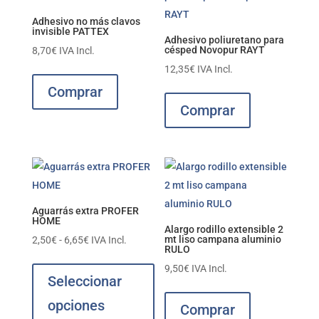
Adhesivo no más clavos
invisible PATTEX
Adhesivo poliuretano para
césped Novopur RAYT
8,70
€
IVA Incl.
12,35
€
IVA Incl.
Comprar
Comprar
Aguarrás extra PROFER
HOME
Alargo rodillo extensible 2
Rango
mt liso campana aluminio
2,50
€
-
6,65
€
IVA Incl.
RULO
de
Este
9,50
€
IVA Incl.
precios:
producto
Seleccionar
desde
tiene
opciones
Comprar
2,50€
múltiples