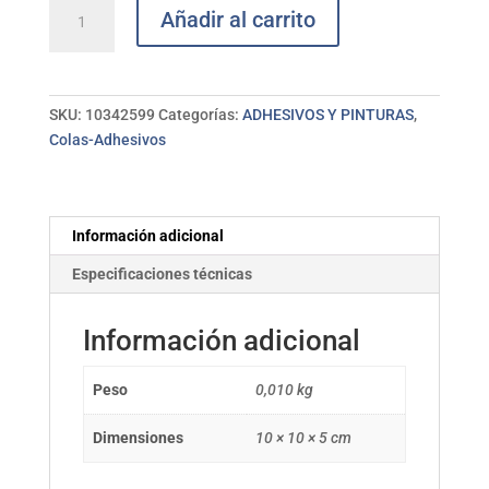
Adhesivo
Añadir al carrito
montaje
Tri-
Action
CEYS
SKU:
10342599
Categorías:
ADHESIVOS Y PINTURAS
,
cantidad
Colas-Adhesivos
Información adicional
Especificaciones técnicas
Información adicional
Peso
0,010 kg
Dimensiones
10 × 10 × 5 cm