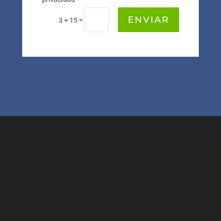
ENVIAR
=
3 + 15