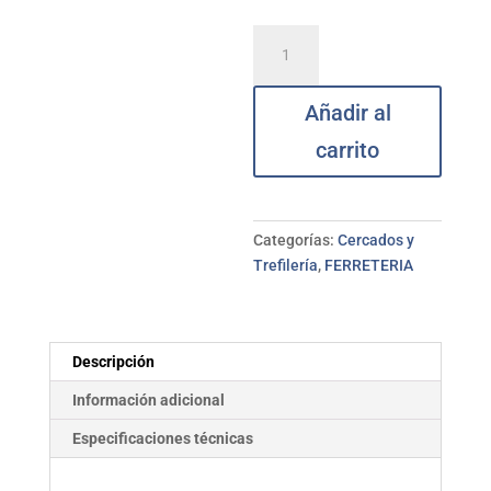
Alambre
galvanizado
0,90
Añadir al
mm
rollo
carrito
50
g
A.TERUEL
cantidad
Categorías:
Cercados y
Trefilería
,
FERRETERIA
Descripción
Información adicional
Especificaciones técnicas