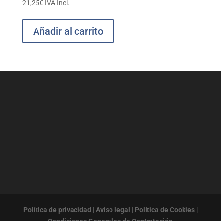
21,25
€
IVA Incl.
Añadir al carrito
Política de privacidad
|
Aviso legal
|
Política de Cookies
|
Condiciones Generales de Contratación