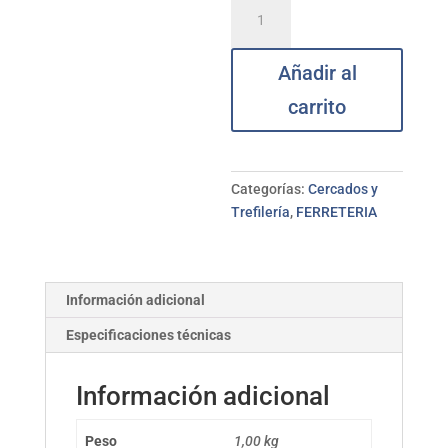
Alambre
plastificado
2,8
Añadir al
mm
SIESA
carrito
20M
cantidad
Categorías:
Cercados y
Trefilería
,
FERRETERIA
Información adicional
Especificaciones técnicas
Información adicional
Peso
1,00 kg