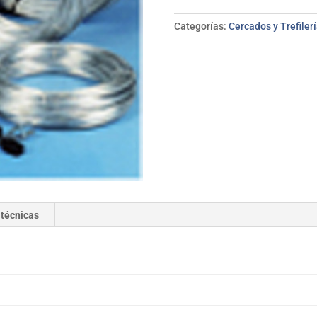
mm
mazo
Categorías:
Cercados y Trefiler
5
kg
A.TERUEL
cantidad
 técnicas