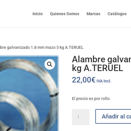
Inicio
Quienes Somos
Marcas
Catálogos
bre galvanizado 1.8 mm mazo 5 kg A.TERUEL
Alambre galva
kg A.TERUEL
22,00
€
IVA Incl.
El precio es por rollo.
Alambre
Añadir al ca
galvanizado
1.8