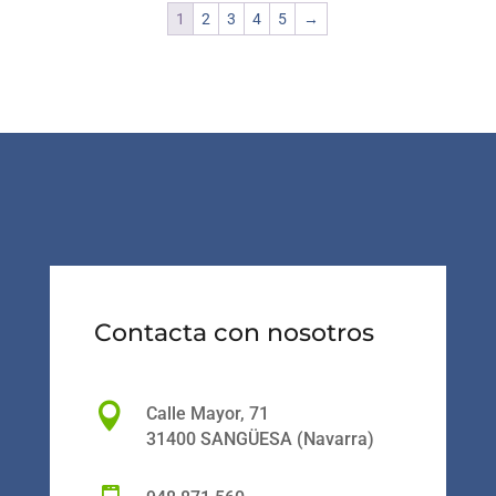
1
2
3
4
5
→
Contacta con nosotros

Calle Mayor, 71
31400 SANGÜESA (Navarra)