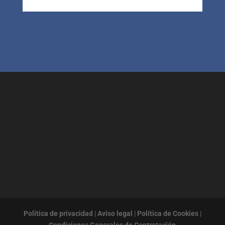
Política de privacidad
|
Aviso legal
|
Política de Cookies
|
Condiciones Generales de Contratación