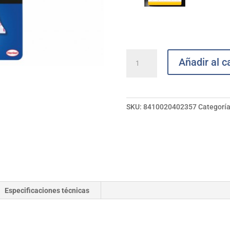
Adhesivo
Añadir al ca
especial
retrovisores
Nural
05
SKU:
8410020402357
Categorí
PATTEX
cantidad
Especificaciones técnicas