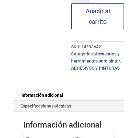
M/Polipropi
Añadir al
RULO
25
carrito
cm
cantidad
SKU:
14993642
Categorías:
Accesorios y
herramientas para pintar
,
ADHESIVOS Y PINTURAS
Información adicional
Especificaciones técnicas
Información adicional