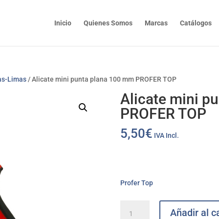
Inicio
Quienes Somos
Marcas
Catálogos
as-Limas
/ Alicate mini punta plana 100 mm PROFER TOP
Alicate mini p
PROFER TOP
5,50
€
IVA Incl.
Profer Top
Alicate
Añadir al ca
mini