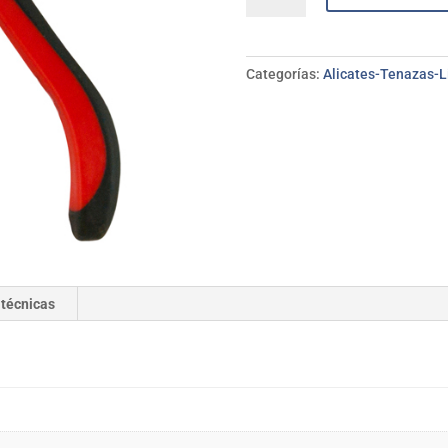
punta
plana
100
Categorías:
Alicates-Tenazas-
mm
PROFER
TOP
cantidad
 técnicas