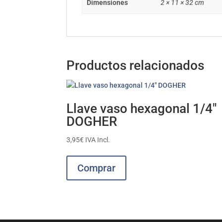
Dimensiones
2 × 11 × 32 cm
Productos relacionados
Llave vaso hexagonal 1/4″
DOGHER
3,95
€
IVA Incl.
Este
producto
Comprar
tiene
múltiples
variantes.
Las
opciones