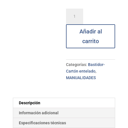
Bastidor
algodón
3D
Añadir al
40x60
cm
carrito
TALENS
cantidad
Categorías:
Bastidor-
Cartón entelado
,
MANUALIDADES
Descripción
Información adicional
Especificaciones técnicas