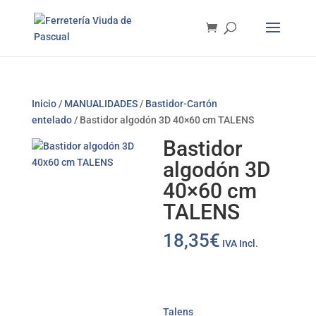
Inicio
/
MANUALIDADES
/
Bastidor-Cartón
entelado
/ Bastidor algodón 3D 40×60 cm TALENS
Bastidor
algodón 3D
40×60 cm
TALENS
18,35
€
IVA Incl.
Talens