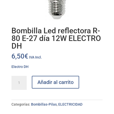
Bombilla Led reflectora R-
80 E-27 día 12W ELECTRO
DH
6,50
€
IVA Incl.
Electro DH
Bombilla
Añadir al carrito
Led
reflectora
R-
80
Categorías:
Bombillas-Pilas
,
ELECTRICIDAD
E-
27