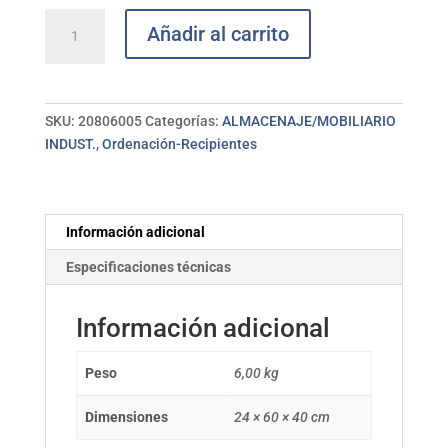
Botellero
Añadir al carrito
apilable
6
botellas
PLASTIFORTE
SKU:
20806005
Categorías:
ALMACENAJE/MOBILIARIO
cantidad
INDUST.
,
Ordenación-Recipientes
Información adicional
Especificaciones técnicas
Información adicional
Peso
6,00 kg
Dimensiones
24 × 60 × 40 cm