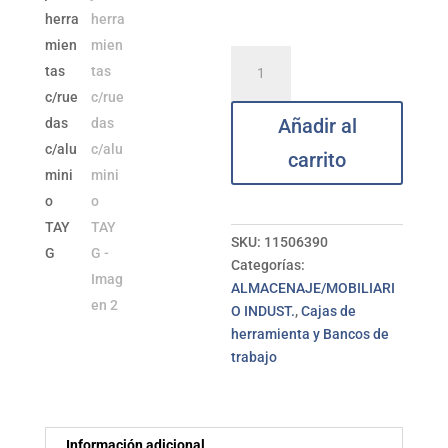
Caja
herramientas
c/ruedas
Añadir al
c/aluminio
TAYG
carrito
cantidad
SKU:
11506390
Categorías:
ALMACENAJE/MOBILIARI
O INDUST.
,
Cajas de
herramienta y Bancos de
trabajo
Información adicional