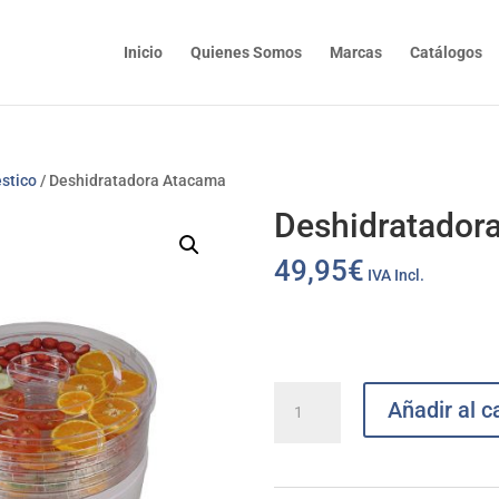
Inicio
Quienes Somos
Marcas
Catálogos
stico
/ Deshidratadora Atacama
Deshidratador
49,95
€
IVA Incl.
Deshidratadora
Añadir al ca
Atacama
cantidad