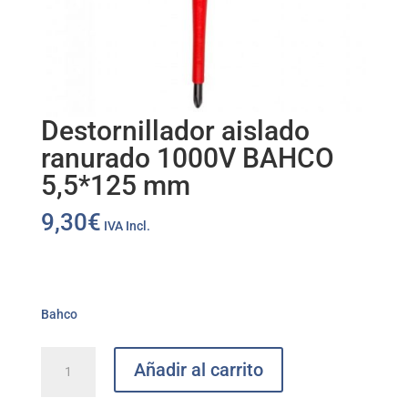
Destornillador aislado
ranurado 1000V BAHCO
5,5*125 mm
9,30
€
IVA Incl.
Bahco
Destornillador
Añadir al carrito
aislado
ranurado