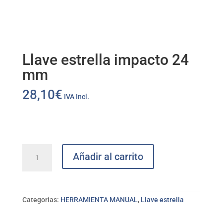
Llave estrella impacto 24
mm
28,10
€
IVA Incl.
Llave
Añadir al carrito
estrella
impacto
24
mm
Categorías:
HERRAMIENTA MANUAL
,
Llave estrella
cantidad