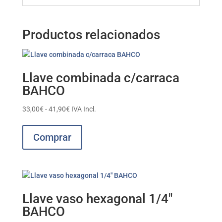
Productos relacionados
Llave combinada c/carraca
BAHCO
Rango
33,00
€
-
41,90
€
IVA Incl.
de
Este
precios:
producto
Comprar
desde
tiene
33,00€
múltiples
hasta
variantes.
41,90€
Las
opciones
Llave vaso hexagonal 1/4″
se
BAHCO
pueden