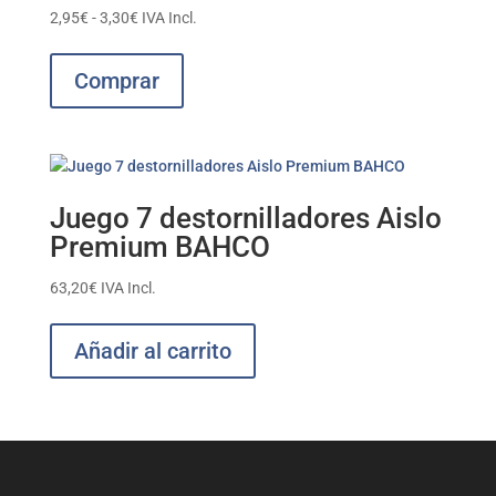
elegir
Rango
2,95
€
-
3,30
€
IVA Incl.
en
de
Este
la
precios:
producto
Comprar
página
desde
tiene
de
2,95€
múltiples
producto
hasta
variantes.
3,30€
Las
opciones
Juego 7 destornilladores Aislo
se
Premium BAHCO
pueden
elegir
63,20
€
IVA Incl.
en
la
Añadir al carrito
página
de
producto