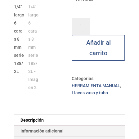
Llave
vaso
1/4"
Añadir al
largo
6
carrito
caras
8
mm
serie
Categorías:
188/2L
HERRAMIENTA MANUAL
,
cantidad
Llaves vaso y tubo
Descripción
Información adicional