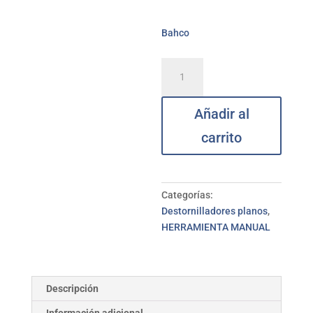
Bahco
Destornillador
Fit
boca
Añadir al
recta
BAHCO
carrito
5,5*150
mm
cantidad
Categorías:
Destornilladores planos
,
HERRAMIENTA MANUAL
Descripción