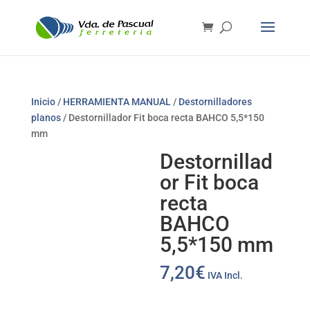
Inicio
/
HERRAMIENTA MANUAL
/
Destornilladores
planos
/ Destornillador Fit boca recta BAHCO 5,5*150
mm
Destornillad
or Fit boca
recta
BAHCO
5,5*150 mm
7,20
€
IVA Incl.