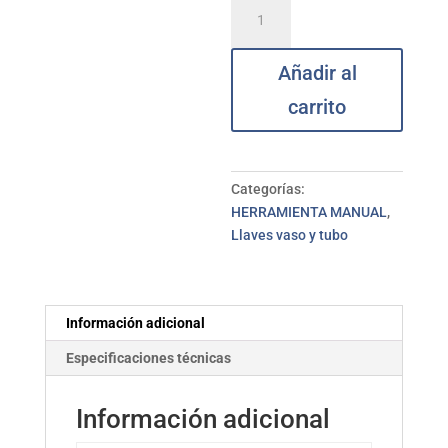
Destornillador
llave
tubo
Añadir al
c/mango
IRIMA
carrito
8
mm
cantidad
Categorías:
HERRAMIENTA MANUAL
,
Llaves vaso y tubo
Información adicional
Especificaciones técnicas
Información adicional