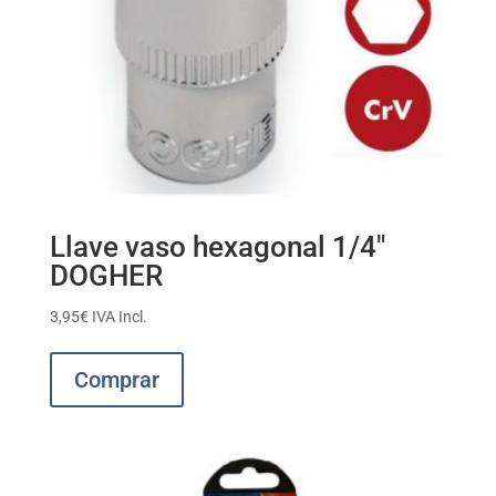
Llave vaso hexagonal 1/4″
DOGHER
3,95
€
IVA Incl.
Este
producto
Comprar
tiene
múltiples
variantes.
Las
opciones