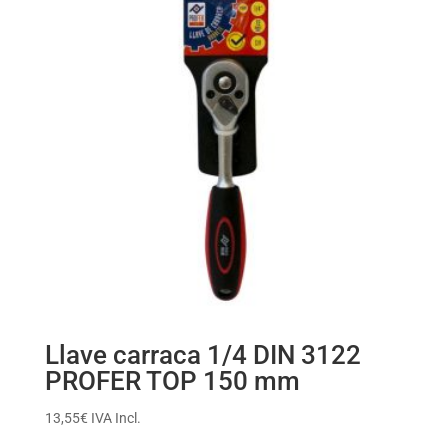
se
pueden
elegir
en
la
página
de
producto
Llave carraca 1/4 DIN 3122
PROFER TOP 150 mm
13,55
€
IVA Incl.