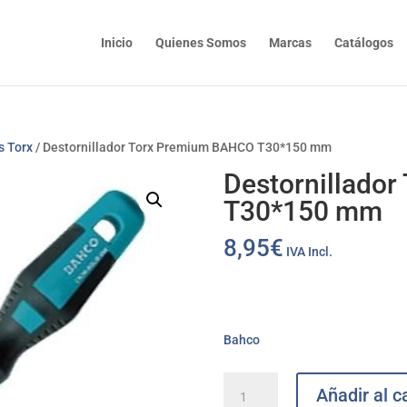
Inicio
Quienes Somos
Marcas
Catálogos
s Torx
/ Destornillador Torx Premium BAHCO T30*150 mm
Destornillado
T30*150 mm
8,95
€
IVA Incl.
Bahco
Destornillador
Añadir al ca
Torx