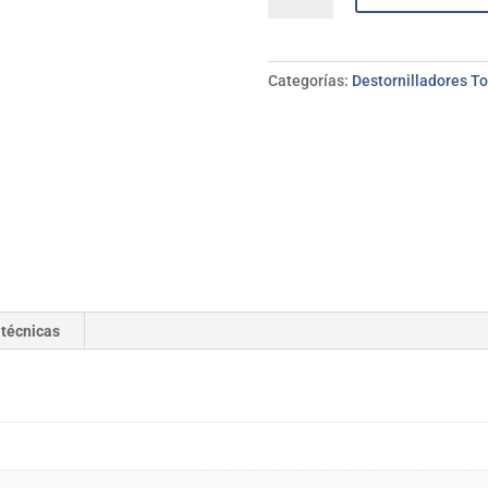
Premium
BAHCO
T30*150
Categorías:
Destornilladores To
mm
cantidad
 técnicas