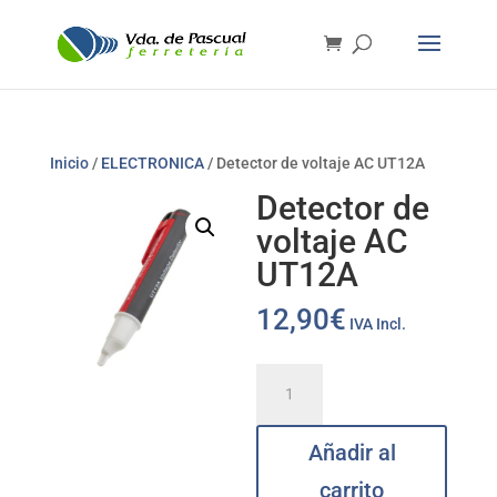
Inicio
/
ELECTRONICA
/ Detector de voltaje AC UT12A
Detector de
voltaje AC
UT12A
12,90
€
IVA Incl.
Detector
de
voltaje
Añadir al
AC
UT12A
carrito