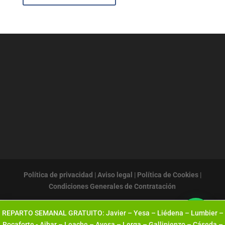
Política de privacidad
|
Aviso legal
|
Política de Cookies
|
Condiciones Generales de Contratación
REPARTO SEMANAL GRATUITO: Javier – Yesa – Liédena – Lumbier –
Rocaforte - Aibar – Leache – Ayesa – Lerga – Gallipienzo – Cáseda –