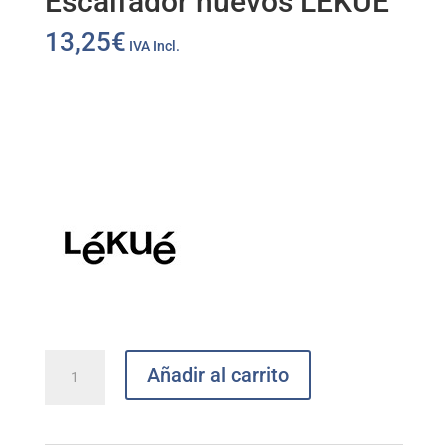
Escalfador huevos LEKUE
13,25
€
IVA Incl.
Escalfador
Añadir al carrito
huevos
LEKUE
cantidad