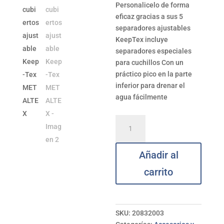
Personalicelo de forma
eficaz gracias a sus 5
separadores ajustables
KeepTex incluye
separadores especiales
para cuchillos Con un
práctico pico en la parte
inferior para drenar el
agua fácilmente
Escurrecubiertos
ajustable
Keep-
Añadir al
Tex
METALTEX
carrito
cantidad
SKU:
20832003