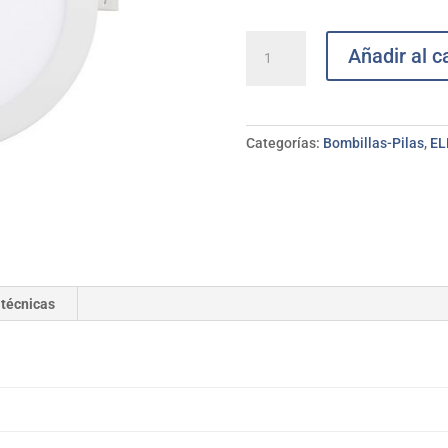
Foco
Añadir al ca
Downlight
Led
empotrable
blanco
Categorías:
Bombillas-Pilas
,
EL
redondo
18W
ELECTRO
DH
cantidad
 técnicas