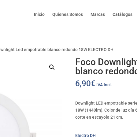
Inicio
Quienes Somos
Marcas
Catálogos
ownlight Led empotrable blanco redondo 18W ELECTRO DH
Foco Downligh
blanco redon
6,90
€
IVA Incl.
Downlight LED empotrable serie
18W (1440lm), Color de luz día 
corte en escayola 21 cm.
Electro DH