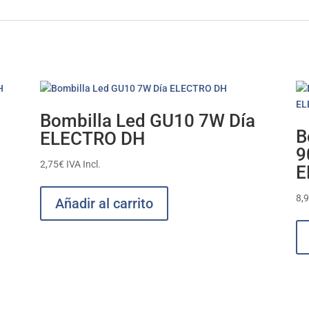
Bombilla Led GU10 7W Día
B
ELECTRO DH
9
2,75
€
IVA Incl.
E
8,
Añadir al carrito