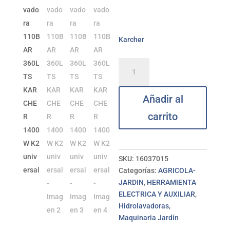
Karcher
Hidrolavadora
110BAR
360LTS
Añadir al
KARCHER
1400W
carrito
K2
universal
cantidad
SKU:
16037015
Categorías:
AGRICOLA-
JARDIN
,
HERRAMIENTA
ELECTRICA Y AUXILIAR
,
Hidrolavadoras
,
Maquinaria Jardín