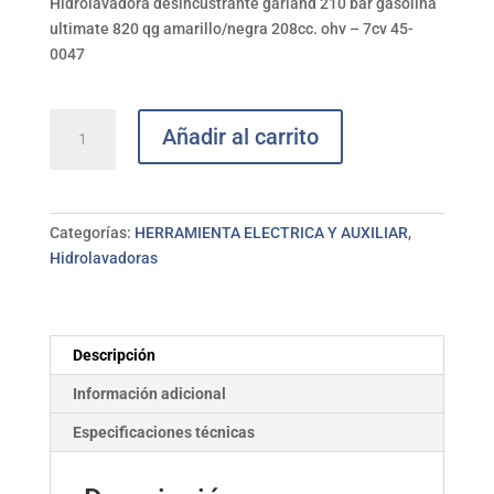
Hidrolavadora desincustrante garland 210 bar gasolina
ultimate 820 qg amarillo/negra 208cc. ohv – 7cv 45-
0047
Hidrolimpiadora
Añadir al carrito
GARLAND
ultimate
820QG-
V17
Categorías:
HERRAMIENTA ELECTRICA Y AUXILIAR
,
cantidad
Hidrolavadoras
Descripción
Información adicional
Especificaciones técnicas