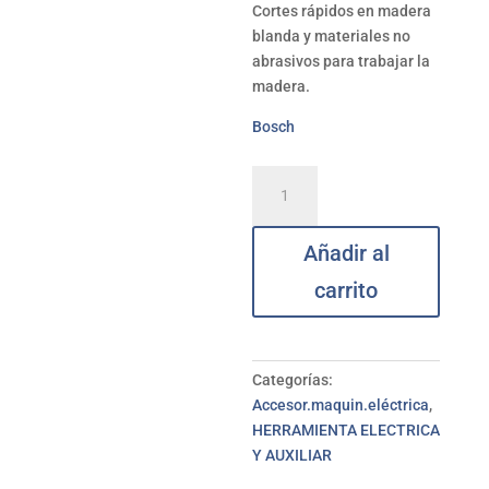
Cortes rápidos en madera
blanda y materiales no
abrasivos para trabajar la
madera.
Bosch
Hoja
sierra
calar
Añadir al
madera
U144D
carrito
BL3
BOSCH
cantidad
Categorías:
Accesor.maquin.eléctrica
,
HERRAMIENTA ELECTRICA
Y AUXILIAR