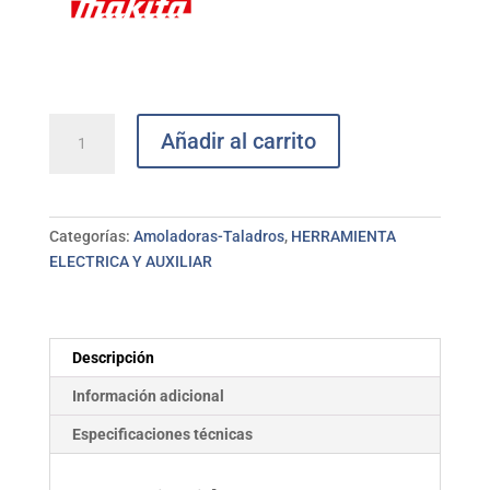
Kit
Añadir al carrito
Combo
GA4530+HP1+HP1631
MOD-
DK1154
Categorías:
Amoladoras-Taladros
,
HERRAMIENTA
MAKITA
ELECTRICA Y AUXILIAR
cantidad
Descripción
Información adicional
Especificaciones técnicas