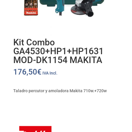
Kit Combo
GA4530+HP1+HP1631
MOD-DK1154 MAKITA
176,50
€
IVA Incl.
Taladro percutor y amoladora Makita 710w.+720w