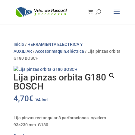
Inicio
/
HERRAMIENTA ELECTRICA Y
AUXILIAR
/
Accesor.maquin.eléctrica
/ Lija pinzas orbita
G180 BOSCH
Lija pinzas orbita G180
BOSCH
4,70
€
IVA Incl.
Lija pinzas rectangular.8 perforaciones .c/velcro.
93×230 mm. G180.