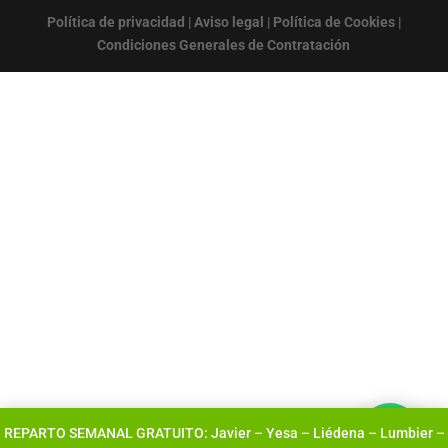
Política de privacidad
|
Aviso legal
|
Política de Cookies
|
Condiciones Generales de Contratación
REPARTO SEMANAL GRATUITO: Javier – Yesa – Liédena – Lumbier –