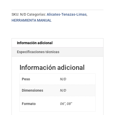
MB
basta
BELLOTA
SKU:
N/D
Categorías:
Alicates-Tenazas-Limas
,
cantidad
HERRAMIENTA MANUAL
Información adicional
Especificaciones técnicas
Información adicional
Peso
N/D
Dimensiones
N/D
Formato
06", 08"