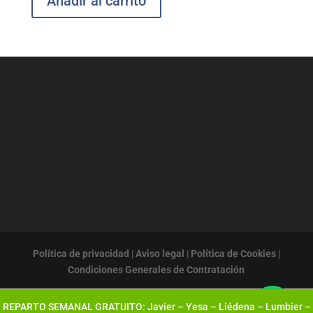
Añadir al carrito
Política de privacidad
|
Aviso legal
|
Política de Cookies
|
Condiciones Generales de Contratación
REPARTO SEMANAL GRATUITO: Javier – Yesa – Liédena – Lumbier –