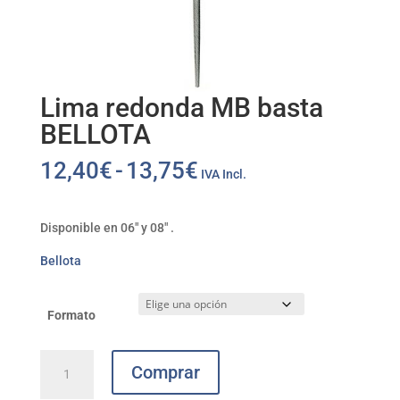
Lima redonda MB basta
BELLOTA
Rango
12,40
€
-
13,75
€
IVA Incl.
de
precios:
desde
Disponible en 06″ y 08″ .
12,40€
Bellota
hasta
13,75€
Formato
Lima
Comprar
redonda