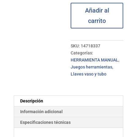
Llave
Añadir al
vaso
carrito
juego
98
pzs
+
SKU:
14718337
carraca
Categorías:
1/4-
HERRAMIENTA MANUAL
,
1/2"
Juegos herramientas
,
IRIMO
Llaves vaso y tubo
cantidad
Descripción
Información adicional
Especificaciones técnicas