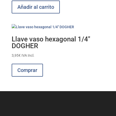
Añadir al carrito
Llave vaso hexagonal 1/4″
DOGHER
3,95
€
IVA Incl.
Este
producto
Comprar
tiene
múltiples
variantes.
Las
opciones
se
pueden
elegir