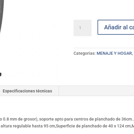
Mesa
Añadir al ca
planchar
Argenta
Pro
TAURUS
Categorías:
MENAJE Y HOGAR
,
cantidad
Especificaciones técnicas
ero 0.8 mm de grosor), soporte apto para centros de planchado de 36cm
e altura regulable hasta 95 cm,Superficie de planchado de 40 x 124 cm