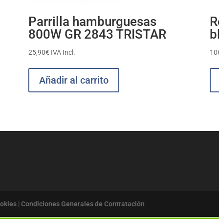
Parrilla hamburguesas
R
800W GR 2843 TRISTAR
b
25,90
€
IVA Incl.
10
Añadir al carrito
ookies
|
Condiciones Generales de Contratación