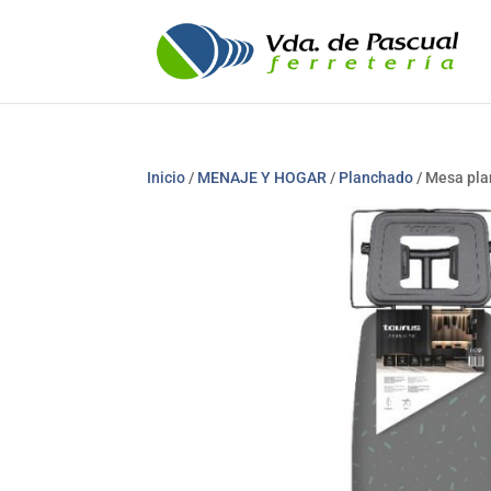
Inicio
/
MENAJE Y HOGAR
/
Planchado
/ Mesa pla