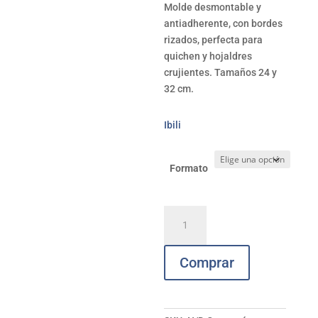
7,55
Molde desmontable y
hast
antiadherente, con bordes
11,5
rizados, perfecta para
quichen y hojaldres
crujientes. Tamaños 24 y
32 cm.
Ibili
Formato
Molde
rizado
desmontable
Comprar
Venus
32
cm
cantidad