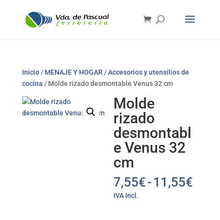
Inicio
/
MENAJE Y HOGAR
/
Accesorios y utensilios de
cocina
/ Molde rizado desmontable Venus 32 cm
Molde
rizado
desmontabl
e Venus 32
cm
Ran
7,55
€
-
11,55
€
de
IVA Incl.
prec
des