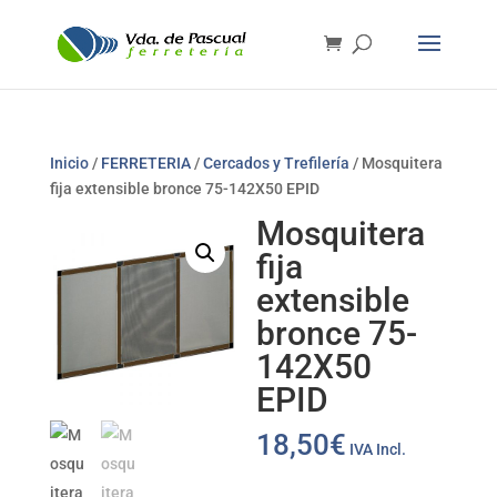
Inicio
/
FERRETERIA
/
Cercados y Trefilería
/ Mosquitera
fija extensible bronce 75-142X50 EPID
Mosquitera
fija
extensible
bronce 75-
142X50
EPID
18,50
€
IVA Incl.