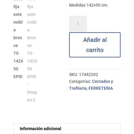
Medidas 142×50 cm.
Mosquitera
fija
extensible
Añadir al
bronce
75-
carrito
142X50
EPID
cantidad
SKU:
17442202
Categorías:
Cercados y
Trefilería
,
FERRETERIA
Información adicional