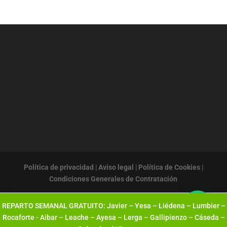
Política de privacidad
|
Aviso legal
|
Política de Cookies
|
Condiciones Generales de Contratación
REPARTO SEMANAL GRATUITO: Javier – Yesa – Liédena – Lumbier –
Rocaforte - Aibar – Leache – Ayesa – Lerga – Gallipienzo – Cáseda –