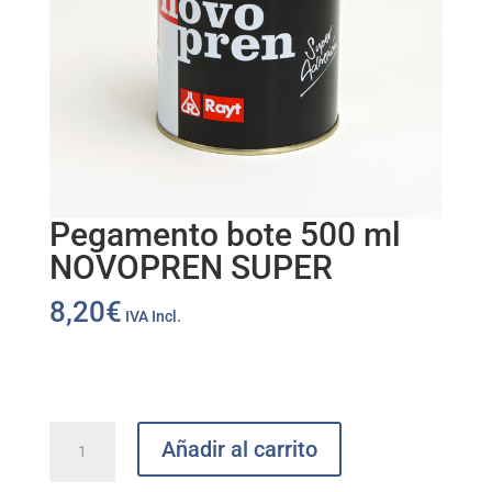
Pegamento bote 500 ml
NOVOPREN SUPER
8,20
€
IVA Incl.
Pegamento
Añadir al carrito
bote
500