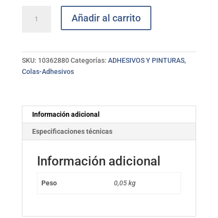
Pegamento
Añadir al carrito
contacto
transparente
50
g
SKU:
10362880
Categorías:
ADHESIVOS Y PINTURAS
,
PATTEX
Colas-Adhesivos
cantidad
Información adicional
Especificaciones técnicas
Información adicional
Peso
0,05 kg