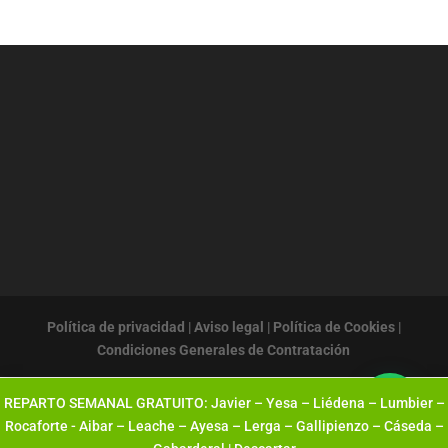
Política de privacidad
|
Aviso legal
|
Política de Cookies
|
Condiciones Generales de Contratación
REPARTO SEMANAL GRATUITO: Javier – Yesa – Liédena – Lumbier –
Rocaforte - Aibar – Leache – Ayesa – Lerga – Gallipienzo – Cáseda –