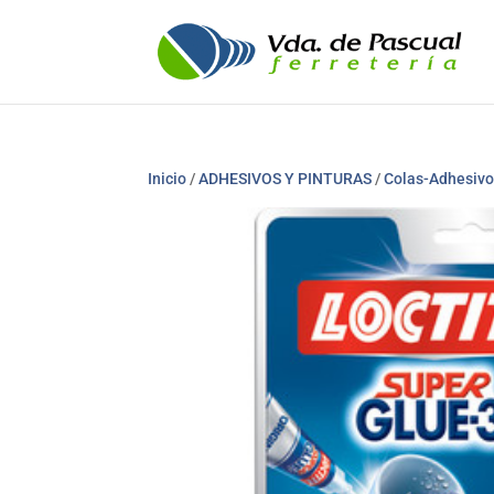
Inicio
/
ADHESIVOS Y PINTURAS
/
Colas-Adhesiv