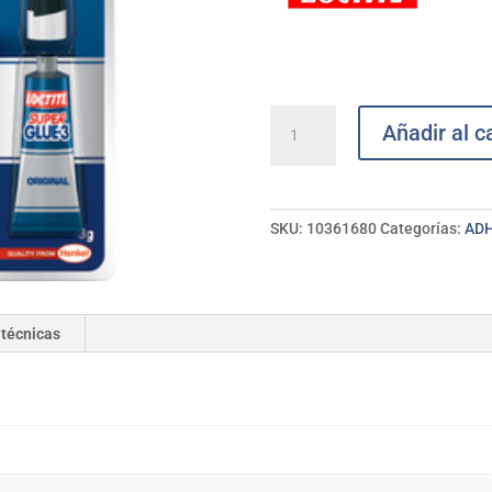
Pegamento
Añadir al ca
instant.
original
Super
Glue-
SKU:
10361680
Categorías:
ADH
3
LOCTITE
cantidad
 técnicas