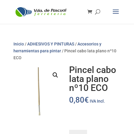
Inicio
/
ADHESIVOS Y PINTURAS
/
Accesorios y
herramientas para pintar
/ Pincel cabo lata plano nº10
ECO
Pincel cabo
lata plano
nº10 ECO
0,80
€
IVA Incl.
Pincel