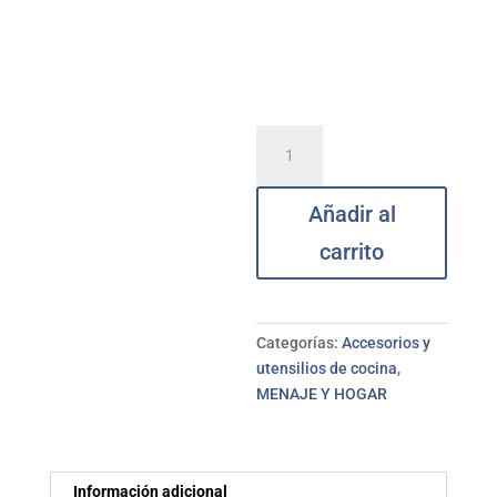
Pinzas
ensalada
translúcidas
Añadir al
28cm
FACKELMAN
carrito
cantidad
Categorías:
Accesorios y
utensilios de cocina
,
MENAJE Y HOGAR
Información adicional