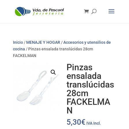
Inicio
/
MENAJE Y HOGAR
/
Accesorios y utensilios de
cocina
/ Pinzas ensalada translúcidas 28cm
FACKELMAN
Pinzas
ensalada
translúcidas
28cm
FACKELMA
N
5,30
€
IVA Incl.