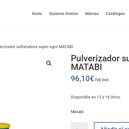
Inicio
Quienes Somos
Marcas
Catálogos
verizador sulfatadora super agro MATABI
Pulverizador s
MATABI
96,10
€
IVA Incl.
Disponible en 12 y 16 litros.
Matabi
Pulverizador