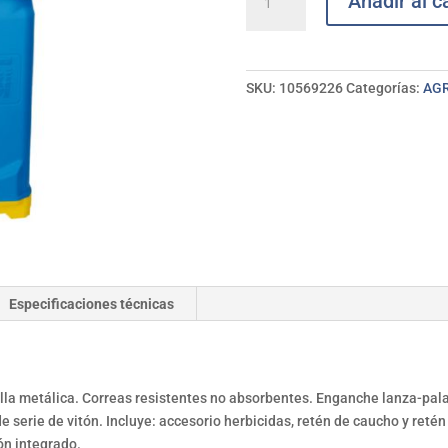
Añadir al ca
sulfatadora
super
agro
MATABI
SKU:
10569226
Categorías:
AGR
cantidad
Especificaciones técnicas
la metálica. Correas resistentes no absorbentes. Enganche lanza-palanc
 serie de vitón. Incluye: accesorio herbicidas, retén de caucho y retén
ón integrado.