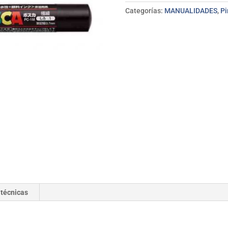
uni
Categorías:
MANUALIDADES
,
Pi
POSCA
cantidad
 técnicas