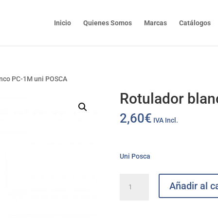
Inicio
Quienes Somos
Marcas
Catálogos
anco PC-1M uni POSCA
Rotulador bla
2,60
€
IVA Incl.
Uni Posca
Rotulador
Añadir al ca
blanco
PC-
1M