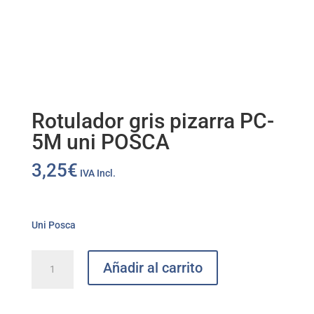
Rotulador gris pizarra PC-
5M uni POSCA
3,25
€
IVA Incl.
Uni Posca
Rotulador
Añadir al carrito
gris
pizarra
PC-