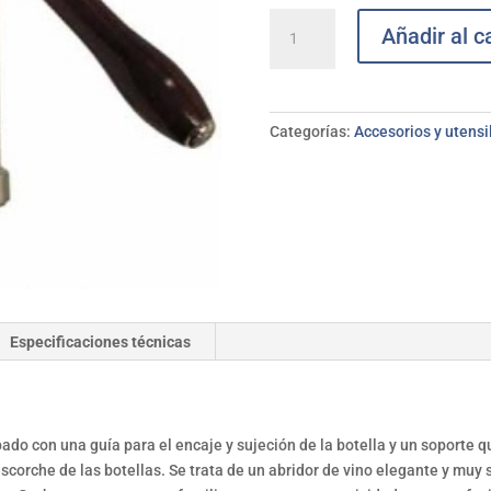
Sacacorchos
Añadir al ca
de
pared
profesional
GARHE
Categorías:
Accesorios y utensi
cantidad
Especificaciones técnicas
ado con una guía para el encaje y sujeción de la botella y un soporte
escorche de las botellas. Se trata de un abridor de vino elegante y mu