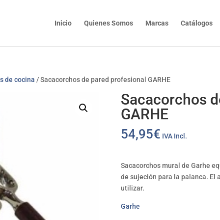
Inicio
Quienes Somos
Marcas
Catálogos
os de cocina
/ Sacacorchos de pared profesional GARHE
Sacacorchos de
GARHE
54,95
€
IVA Incl.
Sacacorchos mural de Garhe equ
de sujeción para la palanca. El 
utilizar.
Garhe