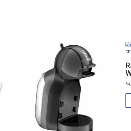
R
W
54