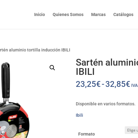
Inicio
Quienes Somos
Marcas
Catálogos
rtén aluminio tortilla inducción IBILI
Sartén aluminio
IBILI
R
23,25
€
-
32,85
€
IVA
d
pr
d
Disponible en varios formatos.
2
Ibili
ha
3
Formato