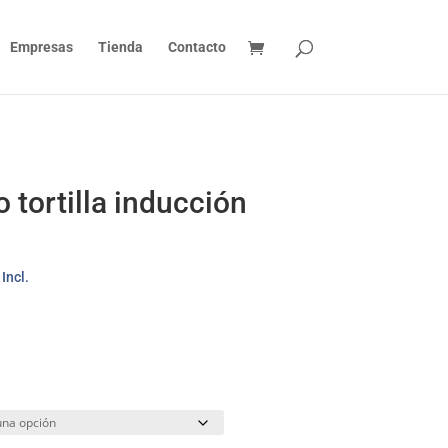
Empresas
Tienda
Contacto
 tortilla inducción
ango
 Incl.
e
ecios:
esde
3,25€
sta
2,85€