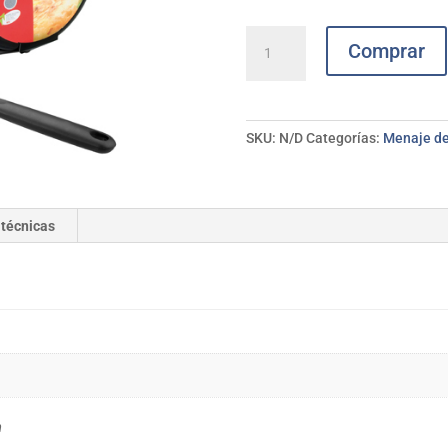
Sartén
Comprar
aluminio
tortilla
inducción
IBILI
SKU:
N/D
Categorías:
Menaje de
cantidad
 técnicas
m