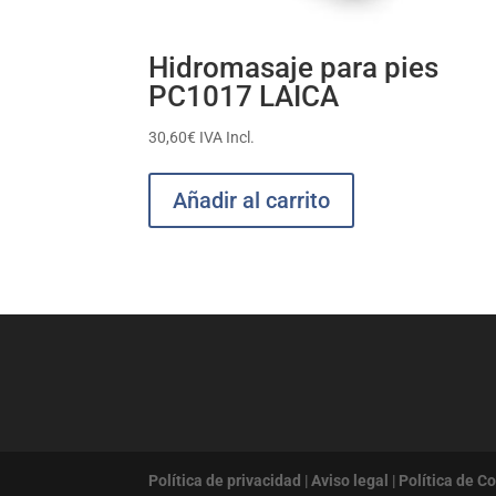
Hidromasaje para pies
PC1017 LAICA
30,60
€
IVA Incl.
Añadir al carrito
Política de privacidad
|
Aviso legal
|
Política de C