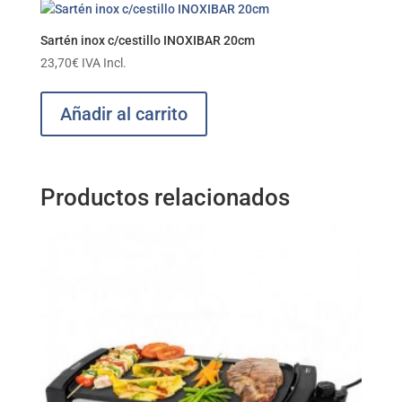
76,15€
Las
opciones
Sartén inox c/cestillo INOXIBAR 20cm
se
23,70
€
IVA Incl.
pueden
elegir
Añadir al carrito
en
la
página
de
Productos relacionados
producto