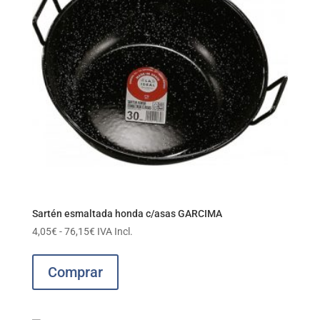
Sartén esmaltada honda c/asas GARCIMA
Rango
4,05
€
-
76,15
€
IVA Incl.
de
Este
precios:
producto
Comprar
desde
tiene
4,05€
múltiples
hasta
variantes.