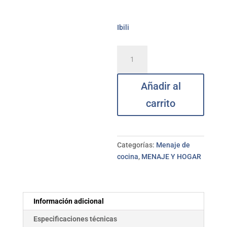
Ibili
Sartén
honda
inducción
Añadir al
aluminio
cobre
carrito
asas
28
cm
IBILI
Categorías:
Menaje de
cantidad
cocina
,
MENAJE Y HOGAR
Información adicional
Especificaciones técnicas